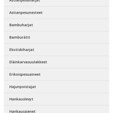
Astianpesuharjat
Astianpesunesteet
Bambuharjat
Bamburätit
Ekotiskiharjat
Eläinkarvasuulakkeet
Erikoispesuaineet
Hajunpoistajat
Hankauslevyt
Hankaussienet