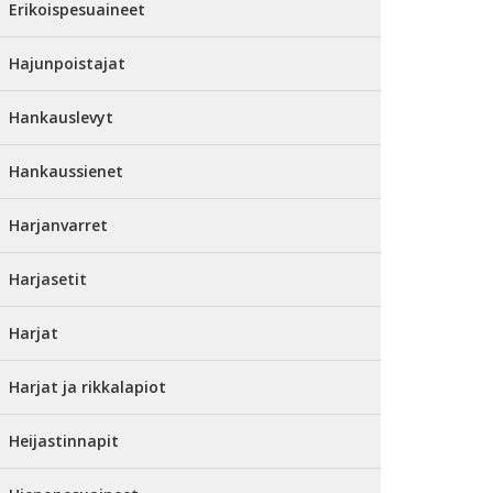
Erikoispesuaineet
Hajunpoistajat
Hankauslevyt
Hankaussienet
Harjanvarret
Harjasetit
Harjat
Harjat ja rikkalapiot
Heijastinnapit