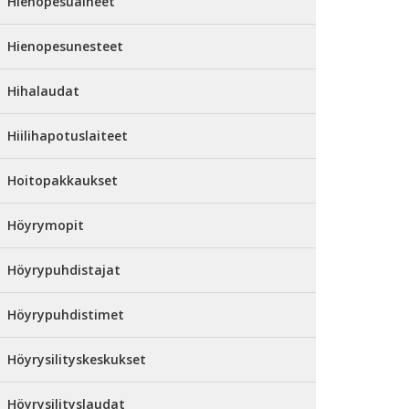
Hienopesuaineet
Hienopesunesteet
Hihalaudat
Hiilihapotuslaiteet
Hoitopakkaukset
Höyrymopit
Höyrypuhdistajat
Höyrypuhdistimet
Höyrysilityskeskukset
Höyrysilityslaudat