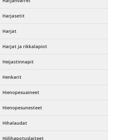
Harjanvarret
Harjasetit
Harjat
Harjat ja rikkalapiot
Heijastinnapit
Henkarit
Hienopesuaineet
Hienopesunesteet
Hihalaudat
Hiilihapotuslaiteet