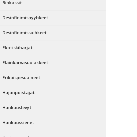
Biokassit
Desinfioimispyyhkeet
Desinfioimissuihkeet
Ekotiskiharjat
Eläinkarvasuulakkeet
Erikoispesuaineet
Hajunpoistajat
Hankauslevyt
Hankaussienet