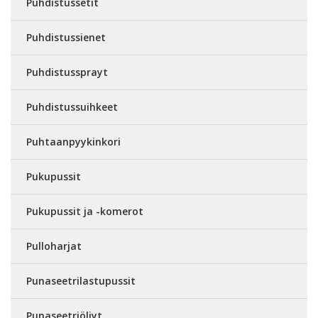
Puhdistussetit
Puhdistussienet
Puhdistussprayt
Puhdistussuihkeet
Puhtaanpyykinkori
Pukupussit
Pukupussit ja -komerot
Pulloharjat
Punaseetrilastupussit
Punaseetriöljyt