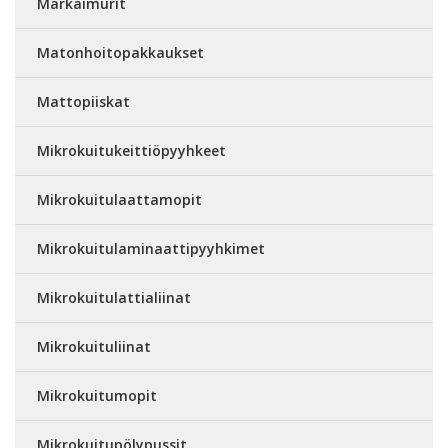
Märkäimurit
Matonhoitopakkaukset
Mattopiiskat
Mikrokuitukeittiöpyyhkeet
Mikrokuitulaattamopit
Mikrokuitulaminaattipyyhkimet
Mikrokuitulattialiinat
Mikrokuituliinat
Mikrokuitumopit
Mikrokuitupölypussit