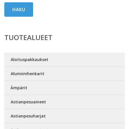
HAKU
TUOTEALUEET
Aloituspakkaukset
Alumiinihenkarit
Ämpärit
Astianpesuaineet
Astianpesuharjat