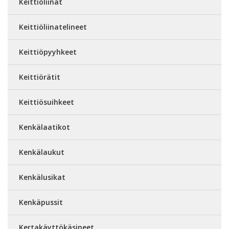
Keittiöliinat
Keittiöliinatelineet
Keittiöpyyhkeet
Keittiörätit
Keittiösuihkeet
Kenkälaatikot
Kenkälaukut
Kenkälusikat
Kenkäpussit
Kertakäyttökäsineet