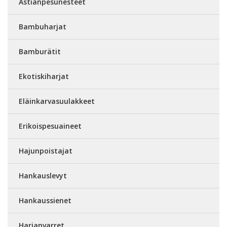
Astianpesunesteet
Bambuharjat
Bamburätit
Ekotiskiharjat
Eläinkarvasuulakkeet
Erikoispesuaineet
Hajunpoistajat
Hankauslevyt
Hankaussienet
Harjanvarret