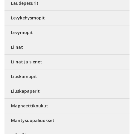
Laudepesurit
Levykehysmopit
Levymopit
Liinat
Liinat ja sienet
Liuskamopit
Liuskapaperit
Magneettikoukut
Mäntysuopaliuokset