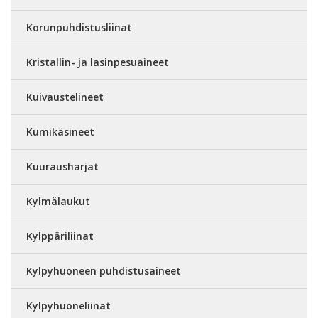
Korunpuhdistusliinat
Kristallin- ja lasinpesuaineet
Kuivaustelineet
Kumikäsineet
Kuurausharjat
Kylmälaukut
Kylppäriliinat
Kylpyhuoneen puhdistusaineet
Kylpyhuoneliinat