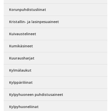
Korunpuhdistusliinat
Kristallin- ja lasinpesuaineet
Kuivaustelineet
Kumikäsineet
Kuurausharjat
Kylmälaukut
Kylppäriliinat
Kylpyhuoneen puhdistusaineet
Kylpyhuoneliinat