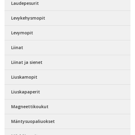
Laudepesurit
Levykehysmopit
Levymopit
Liinat
Liinat ja sienet
Liuskamopit
Liuskapaperit
Magneettikoukut
Mäntysuopaliuokset