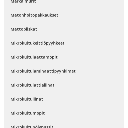
Märkäimurit
Matonhoitopakkaukset
Mattopiiskat
Mikrokuitukeittiöpyyhkeet
Mikrokuitulaattamopit
Mikrokuitulaminaattipyyhkimet
Mikrokuitulattialiinat
Mikrokuituliinat
Mikrokuitumopit
Mikrokuitupölypussit