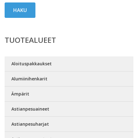
HAKU
TUOTEALUEET
Aloituspakkaukset
Alumiinihenkarit
Ämpärit
Astianpesuaineet
Astianpesuharjat