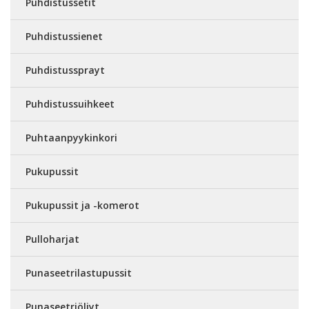
Puhdistussetit
Puhdistussienet
Puhdistussprayt
Puhdistussuihkeet
Puhtaanpyykinkori
Pukupussit
Pukupussit ja -komerot
Pulloharjat
Punaseetrilastupussit
Punaseetriöljyt