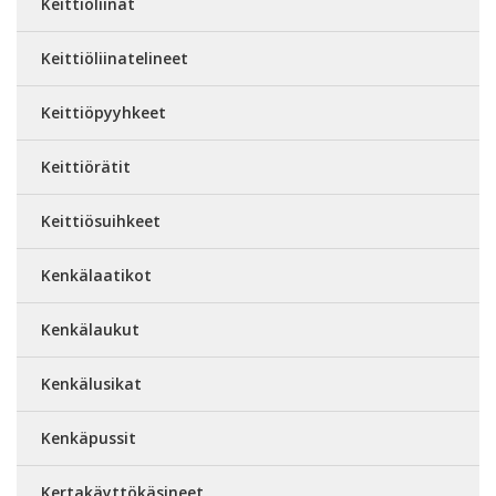
Keittiöliinat
Keittiöliinatelineet
Keittiöpyyhkeet
Keittiörätit
Keittiösuihkeet
Kenkälaatikot
Kenkälaukut
Kenkälusikat
Kenkäpussit
Kertakäyttökäsineet