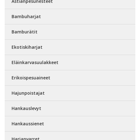
Astianpesunesteet
Bambuharjat
Bamburätit
Ekotiskiharjat
Eläinkarvasuulakkeet
Erikoispesuaineet
Hajunpoistajat
Hankauslevyt
Hankaussienet
Harjanvarret