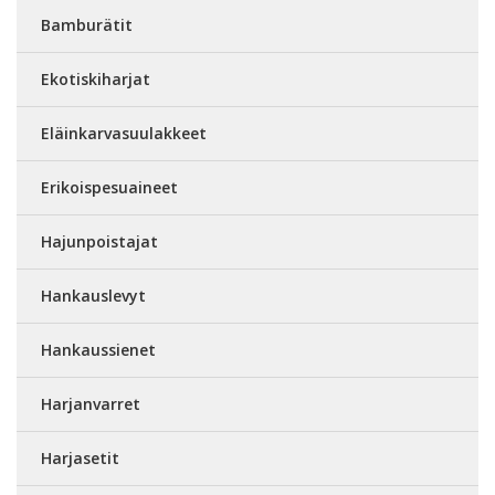
Bamburätit
Ekotiskiharjat
Eläinkarvasuulakkeet
Erikoispesuaineet
Hajunpoistajat
Hankauslevyt
Hankaussienet
Harjanvarret
Harjasetit