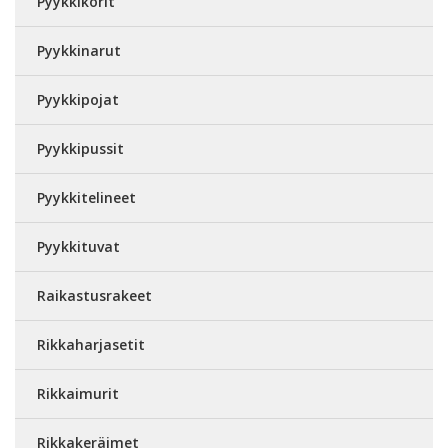
Pyykkikorit
Pyykkinarut
Pyykkipojat
Pyykkipussit
Pyykkitelineet
Pyykkituvat
Raikastusrakeet
Rikkaharjasetit
Rikkaimurit
Rikkakeräimet