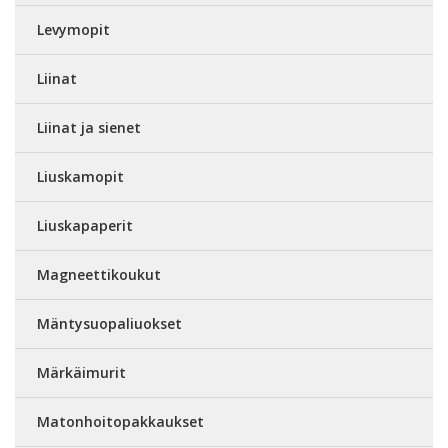
Levymopit
Liinat
Liinat ja sienet
Liuskamopit
Liuskapaperit
Magneettikoukut
Mäntysuopaliuokset
Märkäimurit
Matonhoitopakkaukset