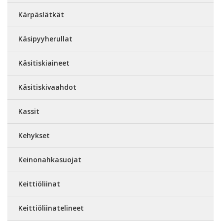
Kärpäslätkät
Käsipyyherullat
Käsitiskiaineet
Käsitiskivaahdot
Kassit
Kehykset
Keinonahkasuojat
Keittiöliinat
Keittiöliinatelineet