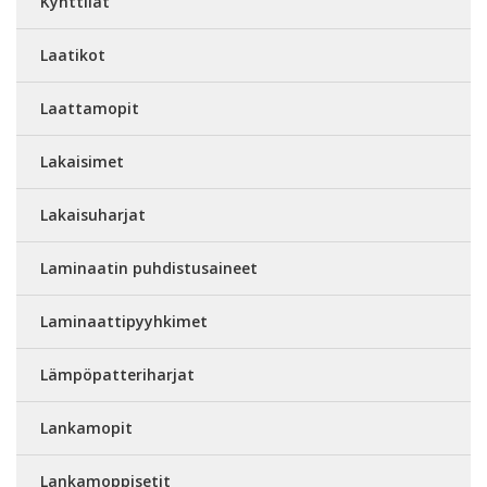
Kynttilät
Laatikot
Laattamopit
Lakaisimet
Lakaisuharjat
Laminaatin puhdistusaineet
Laminaattipyyhkimet
Lämpöpatteriharjat
Lankamopit
Lankamoppisetit