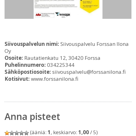
Siivouspalvelun nimi:
Siivouspalvelu Forssan Ilona
Oy
Osoite:
Rautatienkatu 12, 30420 Forssa
Puhelinnumero:
034225344
Sähköpostiosoite:
siivouspalvelu@forssanilona.fi
Kotisivut:
www.forssanilona.fi
Anna pisteet
(ääniä:
1
, keskiarvo:
1,00
/ 5)