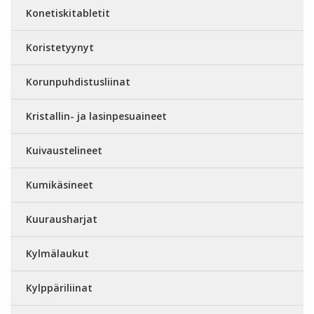
Konetiskitabletit
Koristetyynyt
Korunpuhdistusliinat
Kristallin- ja lasinpesuaineet
Kuivaustelineet
Kumikäsineet
Kuurausharjat
Kylmälaukut
Kylppäriliinat