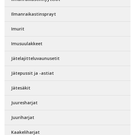
Ilmanraikastinsprayt
Imurit
Imusuulakkeet
Jätelajitteluvaunusetit
Jätepussit ja -astiat
Jätesäkit
Juuresharjat
Juuriharjat
Kaakeliharjat