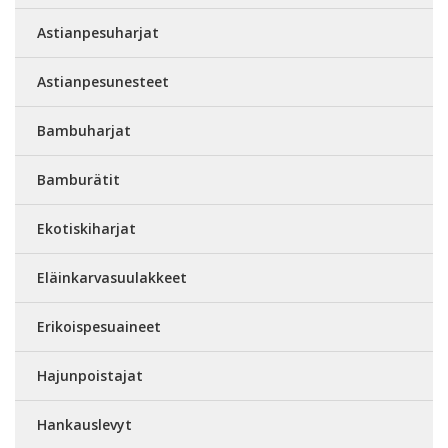
Astianpesuharjat
Astianpesunesteet
Bambuharjat
Bamburätit
Ekotiskiharjat
Eläinkarvasuulakkeet
Erikoispesuaineet
Hajunpoistajat
Hankauslevyt