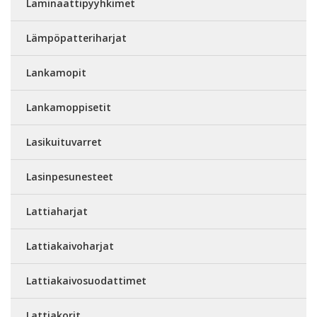
Laminaattipyyhkimet
Lämpöpatteriharjat
Lankamopit
Lankamoppisetit
Lasikuituvarret
Lasinpesunesteet
Lattiaharjat
Lattiakaivoharjat
Lattiakaivosuodattimet
Lattiakorit