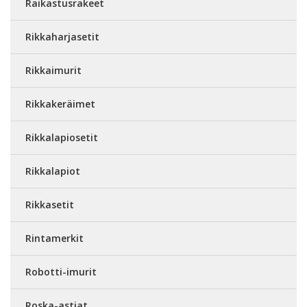
Raikastusrakeet
Rikkaharjasetit
Rikkaimurit
Rikkakeräimet
Rikkalapiosetit
Rikkalapiot
Rikkasetit
Rintamerkit
Robotti-imurit
Roska-astiat